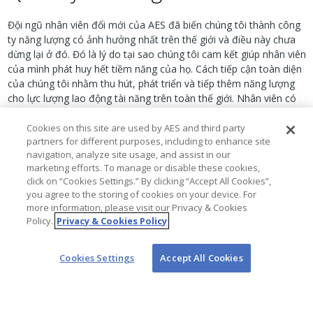
Đội ngũ nhân viên đổi mới của AES đã biến chúng tôi thành công
ty năng lượng có ảnh hưởng nhất trên thế giới và điều này chưa
dừng lại ở đó. Đó là lý do tại sao chúng tôi cam kết giúp nhân viên
của mình phát huy hết tiềm năng của họ. Cách tiếp cận toàn diện
của chúng tôi nhằm thu hút, phát triển và tiếp thêm năng lượng
cho lực lượng lao động tài năng trên toàn thế giới. Nhân viên có
cơ hội đổi mới và phát triển đồng thời cũng giúp công ty thúc đẩy
tương lai ngành năng lượng.
Cookies on this site are used by AES and third party
partners for different purposes, including to enhance site
Trong chiến lược quản lý tài năng toàn cầu, chúng tôi xem xét
navigation, analyze site usage, and assist in our
toàn bộ quá trình phát triển của từng nhân viên tại AES và mục
marketing efforts. To manage or disable these cookies,
tiêu nghề nghiệp của họ. Chúng tôi tập trung phát triển nhân viên
click on “Cookies Settings.” By clicking “Accept All Cookies”,
you agree to the storing of cookies on your device. For
của mình theo 3 hình thức chính có thể thích ứng với từng hoàn
more information, please visit our Privacy & Cookies
cảnh kinh doanh cụ thể bao gồm các chương trình đào tạo chính
Policy.
Privacy & Cookies Policy
thức, đánh giá và hoạch định công việc, kinh nghiệm và trải
nghiệm thực tiễn. Nhân viên của chúng tôi được đào tạo liên tục
về các chủ đề như lãnh đạo, tuân thủ và an toàn cần thiết cho
Cookies Settings
Accept All Cookies
doanh nghiệp. Chúng tôi dành thời gian để hiểu rõ năng lực nhân
viên của mình thông qua các xem xét, đánh giá phát triển và đo
lường hiệu suất, đồng thời chúng tôi sử dụng một hệ thống quản