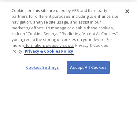
nhân trong cộng đồng của chúng tôi. Tất cả các hoạt
Cookies on this site are used by AES and third party
động trên toàn thế giới phải được tiến hành một cách
partners for different purposes, including to enhance site
an toàn, để đảm bảo sức khỏe, sự an toàn và hạnh
navigation, analyze site usage, and assist in our
phúc cá nhân.
marketing efforts. To manage or disable these cookies,
Mọi sự cố nghề nghiệp đều có thể được ngăn chặn.
click on “Cookies Settings.” By clicking “Accept All Cookies”,
An toàn là điều kiện để làm việc, mỗi người chịu trách
you agree to the storing of cookies on your device. For
nhiệm về sự an toàn của chính họ cũng như sự an toàn
more information, please visit our Privacy & Cookies
của thành viên trong nhóm, và của các
Policy.
Privacy & Cookies Policy
cá nhân trong cộng đồng nơi chúng tôi làm việc.
Tất cả nhân viên và nhà thầu AES có quyền và nghĩa vụ
Cookies Settings
Accept All Cookies
ngừng làm việc ngay khi họ xác định một tình huống mà
họ tin là không an toàn.