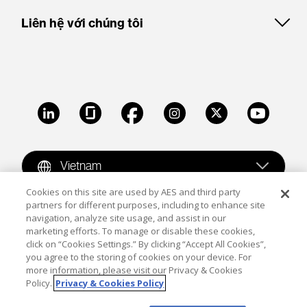
Liên hệ với chúng tôi
LinkedIn
Glassdoor
Facebook
Instagram
X
Youtube
Vietnam
Cookies on this site are used by AES and third party
partners for different purposes, including to enhance site
Copyright © 2009-2026 The AES Corporation. All rights
navigation, analyze site usage, and assist in our
reserved.
Terms of Use
|
Privacy
marketing efforts. To manage or disable these cookies,
click on “Cookies Settings.” By clicking “Accept All Cookies”,
Reproduction in whole or in part in any form or medium
you agree to the storing of cookies on your device. For
more information, please visit our Privacy & Cookies
without the express written permission of The AES
Policy.
Privacy & Cookies Policy
Corporation is prohibited. AES and the AES logo are
trademarks of The AES Corporation.