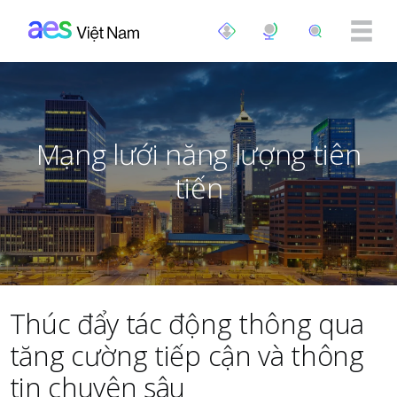
Nhảy đến nội dung
Mạng lưới năng lượng tiên
tiến
Thúc đẩy tác động thông qua
tăng cường tiếp cận và thông
tin chuyên sâu