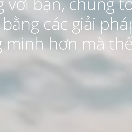
 đẩy tương lai ng
với bạn, chúng tô
y đổi trên quy mô 
i đều có thể tham 
 bằng các giải ph
năng lượng.
 minh hơn mà thế 