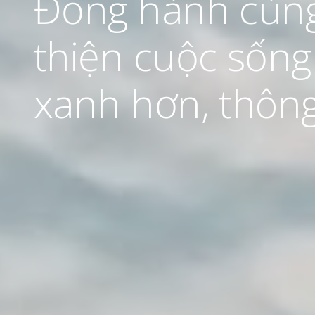
Cùng nhau thúc
Đồng hành cùng 
Thúc đẩy sự tha
Vì vậy, mọi ngườ
lượng
thiện cuộc sống
phát triển của 
xanh hơn, thông