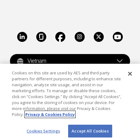
LinkedIn
Glassdoor
Facebook
Instagram
X
Youtube
Vietnam
Cookies on this site are used by AES and third party
partners for different purposes, including to enhance site
Copyright © 2009-2026 The AES Corporation. All rights
navigation, analyze site usage, and assist in our
reserved.
Terms of Use
|
Privacy
marketing efforts. To manage or disable these cookies,
click on “Cookies Settings.” By clicking “Accept All Cookies”,
Reproduction in whole or in part in any form or medium
you agree to the storing of cookies on your device. For
more information, please visit our Privacy & Cookies
without the express written permission of The AES
Policy.
Privacy & Cookies Policy
Corporation is prohibited. AES and the AES logo are
trademarks of The AES Corporation.
Cookies Settings
Accept All Cookies