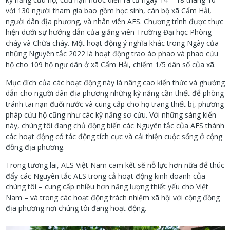
với 130 người tham gia bao gồm học sinh, cán bộ xã Cẩm Hải,
người dân địa phương, và nhân viên AES. Chương trình được thực
hiện dưới sự hướng dẫn của giảng viên Trường Đại học Phòng
cháy và Chữa cháy. Một hoạt động ý nghĩa khác trong Ngày của
những Nguyên tắc 2022 là hoạt động trao áo phao và phao cứu
hộ cho 109 hộ ngư dân ở xã Cẩm Hải, chiếm 1/5 dân số của xã.
Mục đích của các hoạt động này là nâng cao kiến ​​thức và ghướng
dẫn cho người dân địa phương những kỹ năng cần thiết để phòng
tránh tai nạn đuối nước và cung cấp cho họ trang thiết bị, phương
pháp cứu hộ cũng như các kỹ năng sơ cứu. Với những sáng kiến ​​
này, chúng tôi đang chủ động biến các Nguyên tắc của AES thành
các hoạt động có tác động tích cực và cải thiện cuộc sống ở cộng
đồng địa phương.
Trong tương lai, AES Việt Nam cam kết sẽ nỗ lực hơn nữa để thúc
đẩy các Nguyên tắc AES trong cả hoạt động kinh doanh của
chúng tôi – cung cấp nhiều hơn năng lượng thiết yếu cho Việt
Nam – và trong các hoạt động trách nhiệm xã hội với cộng đồng
địa phương nơi chúng tôi đang hoạt động.