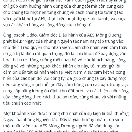
chỉ giúp định hướng hành động của chúng tôi mà còn cung cấp
cho chúng tôi một nền tảng chung về cách chúng tôi tương tác
với người khác tại AES, thực hiện hoạt động kinh doanh, và phục
vụ các khách hàng và cộng đồng của chúng tôi.
Ông Joseph Uddo, Giám đốc Điều hành của AES Mông Dương
phát biểu: “Ngày của những Nguyên tắc năm nay tập trung vào
chủ đề “ Trao quyền cho nhân viên”.Làm cho nhân viên cảm thấy
có giá trị là điều rất quan trọng, đó là chìa khóa để xây dựng văn
hóa tích cực, tăng cường mối quan hệ với các khách hàng, cộng
đồng và với những người khác. Nhân dịp này, tôi muốn gửi lời
cảm ơn đến tất cả nhân viên tại Việt Nam vì sự cam kết và cống
hiến của các bạn đối với công ty, đã giúp chúng ta xây dựng một
nền tảng vững mạnh;nỗ lực đầy cảm hứng của các bạn. trong việc
cung cấp năng lượng ổn định cho đất nước và cải thiện cuộc sống
của cộng đồng theo cách thức an toàn, cùng nhau, và với những
tiêu chuẩn cao nhất”.
Một khoảnh khắc được mong chờ nhất của sự kiện là Giải thưởng
Ngày của những Nguyên tắc. Đây là giải thưởng nhằm tôn vinh
một nhân viên của AES Mông Dương, người đã vận dụng các
Nguyên tắc AES một cách xuất sắc vào công việc trong năm