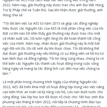
2022. Năm nay, giải thưởng này được trao cho anh Bùi Việt Hùng,
Trợ lý Pháp chế và Tuân thủ. Sau khi nhận được giải thưởng, anh
Hùng chia sẻ:
“Tôi đã làm việc tại AES từ năm 2015 và giúp các đồng nghiệp
hiểu được các Nguyên tắc của AES là một phần công việc của tôi.
Bất cứ khi nào tôi nhìn thấy giải thưởng này được trao cho một
cá nhân xuất sắc, tôi luôn nghĩ rằng tôi đã hoàn thành tốt công
việc của mình. Năm nay, nhận được giải thưởng này là một bất
ngờ đối với tôi, tôi rất vinh dự khi được chọn. Tôi đã không thể
đạt được giải thưởng này nếu không có sự động viên và hỗ trợ từ
ban lãnh đạo và đồng nghiệp. Tôi tin rằng cùng nhau, chúng ta có
thể biến các Nguyên tắc thành các hoạt động trong cuộc sống
hàng ngày và mang lại tác động tích cực đến mọi việc chúng ta
làm ”.
Là một phần trong chương trình Ngày của những Nguyên tắc
2022, AES đã triển khai một số hoạt động tập trung vào việc nâng
cao kiến ​​thức an toàn và kỹ năng cứu hộ, cứu nạn dưới nước cho
cộng đồng. Sáu lớp học bơi đã được tổ chức cho 180 học sinh địa
phương vào tháng 8 năm 2022, nối tiếp là chương trình đào tạo
kỹ năng cứu hộ, cứu nạn nước diễn ra từ ngày 14 – 18 tháng 10