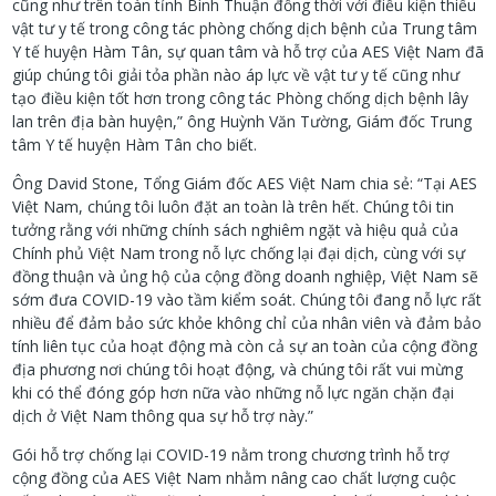
cũng như trên toàn tỉnh Bình Thuận đồng thời với điều kiện thiếu
vật tư y tế trong công tác phòn
g
chống dịch bệnh của Trung tâm
Y tế huyện Hàm Tân, sự quan tâm và hỗ trợ của AES Việt Nam đã
giúp chúng tôi giải tỏa phần nào áp lực về vật tư y tế cũng như
tạo điều kiện tốt hơn trong công tác Phòng chống dịch bệnh lây
lan trên địa bàn huyện,” ông Huỳnh Văn Tường, Giám đốc Trung
tâm Y tế huyện Hàm Tân cho biết.
Ông David Stone, Tổng Giám đốc AES Việt Nam chia sẻ: “Tại AES
Việt Nam, chúng tôi luôn đặt an toàn là trên hết. Chúng tôi tin
tưởng rằng với những chính sách nghiêm ngặt và hiệu quả của
Chính phủ Việt Nam trong nỗ lực chống lại đại dịch, cùng với sự
đồng thuận và ủng hộ của cộng đồng doanh nghiệp, Việt Nam sẽ
sớm đưa COVID-19 vào tầm kiểm soát. Chúng tôi đang nỗ lực rất
nhiều để đảm bảo sức khỏe không chỉ của nhân viên và đảm bảo
tính liên tục của hoạt động mà còn cả sự an toàn của cộng đồng
địa phương nơi chúng tôi hoạt động, và chúng tôi rất vui mừng
khi có thể đóng góp hơn nữa vào những nỗ lực ngăn chặn đại
dịch ở Việt Nam thông qua sự hỗ trợ này.”
Gói hỗ trợ chống lại COVID-19 nằm trong chương trình hỗ trợ
cộng đồng của AES Việt Nam nhằm nâng cao chất lượng cuộc