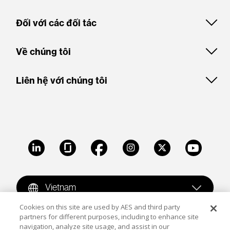
Đối với các đối tác
Về chúng tôi
Liên hệ với chúng tôi
LinkedIn
Glassdoor
Facebook
Instagram
X
Youtube
Vietnam
Cookies on this site are used by AES and third party
partners for different purposes, including to enhance site
Copyright © 2009-2026 The AES Corporation. All rights
navigation, analyze site usage, and assist in our