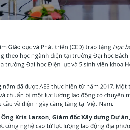
m Giáo dục và Phát triển (CED) trao tặng
Học bổ
g theo học ngành điện tại
trường
Đại học Bách
ủa
trường Đại học Điện lực và
5
sinh viên khoa
H
g năm đã được AES thực hiện từ
năm
2017. Một 
o và chuẩn bị một lực lượng lao động có chuyên
 cầu về điện ngày càng tăng tại Việt Nam.
,
Ông Kris Larson, Giám đốc Xây dựng Dự án
ực công nghệ cao từ lực lượng lao động địa phư