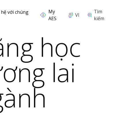
Tìm
 hệ với chúng
VI
kiếm
ặng học
ơng lai
gành