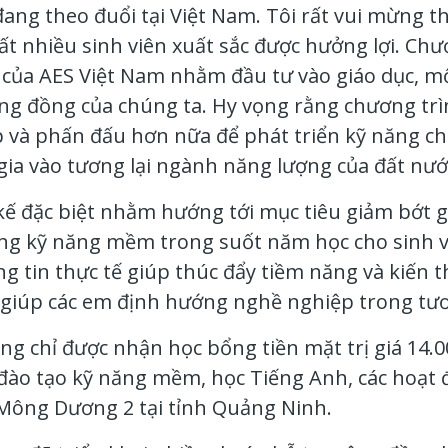
ang theo đuổi tại Việt Nam. Tôi rất vui mừng 
rất nhiều sinh viên xuất sắc được hưởng lợi. Ch
 của AES Việt Nam nhằm đầu tư vào giáo dục, mộ
cộng đồng của chúng ta. Hy vọng rằng chương tr
ập và phấn đấu hơn nữa để phát triển kỹ năng c
 gia vào tương lại ngành năng lượng của đất nướ
ế đặc biệt nhằm hướng tới mục tiêu giảm bớt gá
ng kỹ năng mềm trong suốt năm học cho sinh vi
ng tin thực tế giúp thúc đẩy tiềm năng và kiến 
giúp các em định hướng nghề nghiệp trong tươn
ng chỉ được nhận học bổng tiền mặt trị giá
14.
g đào tạo kỹ năng mềm, học Tiếng Anh, các hoạt
Mông Dương 2 tại tỉnh Quảng Ninh.