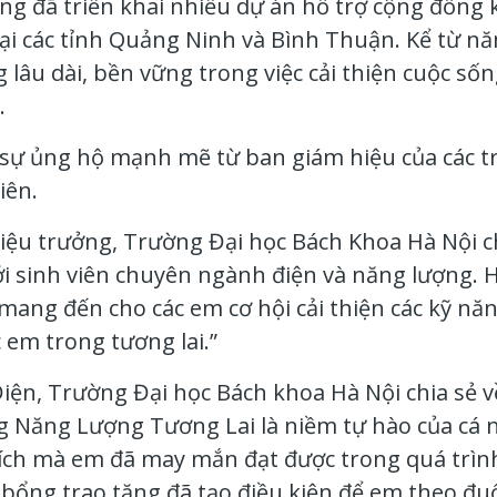
g đã triển khai nhiều dự án hỗ trợ cộng đồng kh
 tại các tỉnh Quảng Ninh và Bình Thuận. Kể từ n
g lâu dài, bền vững trong việc cải thiện cuộc số
.
ự ủng hộ mạnh mẽ từ ban giám hiệu của các tr
iên.
iệu trưởng,
Trường Đại học Bách Khoa Hà Nội ch
với sinh viên chuyên ngành điện và năng lượng. 
 mang đến cho các em cơ hội cải thiện các kỹ n
 em trong tương lai.”
Điện,
Trường
Đại học Bách khoa Hà Nội chia sẻ 
 Năng Lượng Tương Lai là niềm tự hào của cá nh
ch mà em đã may mắn đạt được trong quá trình h
 bổng trao tặng đã tạo điều kiện để em theo đu