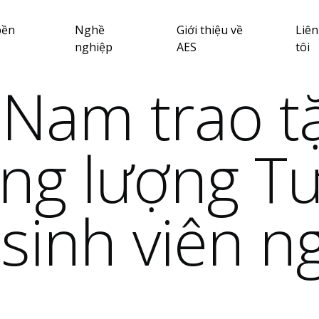
bền
Nghề
Giới thiệu về
Liên
nghiệp
AES
tôi
 Nam trao t
ng lượng Tư
sinh viên n