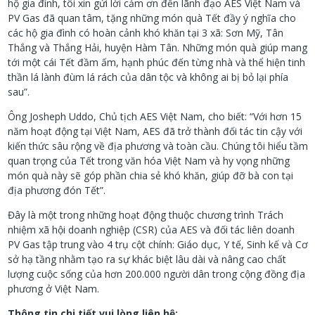
hộ gia đình, tôi xin gửi lời cảm ơn đến lãnh đạo AES Việt Nam và
PV Gas đã quan tâm, tặng những món quà Tết đầy ý nghĩa cho
các hộ gia đình có hoàn cảnh khó khăn tại 3 xã: Sơn Mỹ, Tân
Thắng và Thắng Hải, huyện Hàm Tân. Những món quà giúp mang
tới một cái Tết đầm ấm, hạnh phúc đến từng nhà và thể hiện tinh
thần lá lành đùm lá rách của dân tộc và không ai bị bỏ lại phía
sau”.
Ông Josheph Uddo, Chủ tịch AES Việt Nam, cho biết: “Với hơn 15
năm hoạt động tại Việt Nam, AES đã trở thành đối tác tin cậy với
kiến thức sâu rộng về địa phương và toàn cầu. Chúng tôi hiểu tầm
quan trọng của Tết trong văn hóa Việt Nam và hy vọng những
món quà này sẽ góp phần chia sẻ khó khăn, giúp đỡ bà con tại
địa phương đón Tết”.
Đây là một trong những hoạt động thuộc chương trình Trách
nhiệm xã hội doanh nghiệp (CSR) của AES và đối tác liên doanh
PV Gas tập trung vào 4 trụ cột chính: Giáo dục, Y tế, Sinh kế và Cơ
sở hạ tầng nhằm tạo ra sự khác biệt lâu dài và nâng cao chất
lượng cuộc sống của hơn 200.000 người dân trong cộng đồng địa
phương ở Việt Nam.
Thông tin chi tiết vui lòng liên hệ: