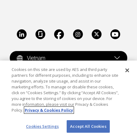
LinkedIn
Glassdoor
Facebook
Instagram
X
Youtube
Vietnam
Cookies on this site are used by AES and third party
partners for different purposes, including to enhance site
Copyright © 2009-2026 The AES Corporation. All rights
navigation, analyze site usage, and assist in our
reserved.
Terms of Use
|
Privacy
marketing efforts. To manage or disable these cookies,
click on “Cookies Settings.” By clicking “Accept All Cookies”,
Reproduction in whole or in part in any form or medium
you agree to the storing of cookies on your device. For
more information, please visit our Privacy & Cookies
without the express written permission of The AES
Policy.
Privacy & Cookies Policy
Corporation is prohibited. AES and the AES logo are
trademarks of The AES Corporation.
Cookies Settings
Accept All Cookies