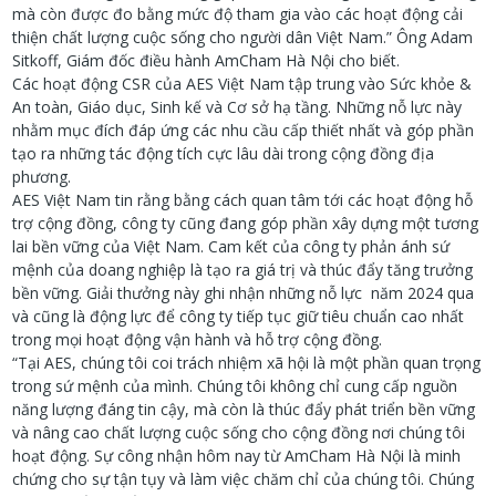
mà còn được đo bằng mức độ tham gia vào các hoạt động cải
thiện chất lượng cuộc sống cho người dân Việt Nam.” Ông Adam
Sitkoff, Giám đốc điều hành AmCham Hà Nội cho biết.
Các hoạt động ​​CSR của AES Việt Nam tập trung vào Sức khỏe &
An toàn, Giáo dục, Sinh kế và Cơ sở hạ tầng. Những nỗ lực này
nhằm mục đích đáp ứng các nhu cầu cấp thiết nhất và góp phần
tạo ra những tác động tích cực lâu dài trong cộng đồng địa
phương.
AES Việt Nam tin rằng bằng cách quan tâm tới các hoạt động hỗ
trợ cộng đồng, công ty cũng đang góp phần xây dựng một tương
lai bền vững của Việt Nam. Cam kết của công ty phản ánh sứ
mệnh của doang nghiệp là tạo ra giá trị và thúc đẩy tăng trưởng
bền vững. Giải thưởng này ghi nhận những nỗ lực năm 2024 qua
và cũng là động lực để công ty tiếp tục giữ tiêu chuẩn cao nhất
trong mọi hoạt động vận hành và hỗ trợ cộng đồng.
“Tại AES, chúng tôi coi trách nhiệm xã hội là một phần quan trọng
trong sứ mệnh của mình. Chúng tôi không chỉ cung cấp nguồn
năng lượng đáng tin cậy, mà còn là thúc đẩy phát triển bền vững
và nâng cao chất lượng cuộc sống cho cộng đồng nơi chúng tôi
hoạt động. Sự công nhận hôm nay từ AmCham Hà Nội là minh
chứng cho sự tận tụy và làm việc chăm chỉ của chúng tôi. Chúng