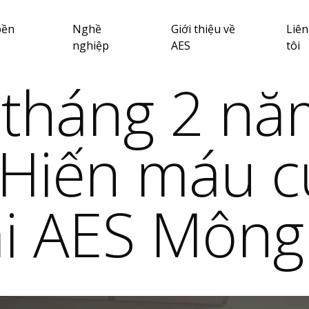
bền
Nghề
Giới thiệu về
Liên
nghiệp
AES
tôi
 tháng 2 n
“Hiến máu 
tại AES Môn