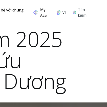
Tìm
 hệ với chúng
VI
kiếm
ăm 2025
cứu
g Dương