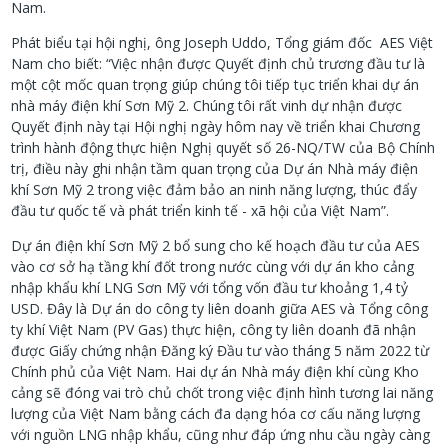
Nam.
Phát biểu tại hội nghị, ông Joseph Uddo, Tổng giám đốc
AES Việt
Nam cho biết: “Việc nhận được Quyết định chủ trương đầu tư là
một cột mốc quan trọng giúp chúng tôi tiếp tục triển khai dự án
nhà máy điện khí Sơn Mỹ 2. Chúng tôi rất vinh dự nhận được
Quyết định này tại Hội nghị ngày hôm nay về triển khai Chương
trình hành động thực hiện Nghị quyết số 26-NQ/TW của Bộ Chính
trị, điều này ghi nhận tầm quan trọng của Dự án Nhà máy điện
khí Sơn Mỹ 2 trong việc đảm bảo an ninh năng lượng, thúc đẩy
đầu tư quốc tế và phát triển kinh tế - xã hội của Việt Nam”.
Dự án điện khí Sơn Mỹ 2 bổ sung cho kế hoạch đầu tư của AES
vào cơ sở hạ tầng khí đốt trong nước cùng với dự án kho cảng
nhập khẩu khí LNG Sơn Mỹ với tổng vốn đầu tư khoảng 1,4 tỷ
USD. Đây là Dự án do công ty liên doanh giữa AES và Tổng công
ty khí Việt Nam (PV Gas) thực hiện, công ty liên doanh đã nhận
được Giấy chứng nhận Đăng ký Đầu tư vào tháng 5 năm 2022 từ
Chính phủ của Việt Nam.
Hai dự án Nhà máy điện khí cùng Kho
cảng sẽ đóng vai trò chủ chốt trong việc định hình tương lai năng
lượng của Việt Nam bằng cách đa dạng hóa cơ cấu năng lượng
với nguồn LNG nhập khẩu, cũng như đáp ứng nhu cầu ngày càng