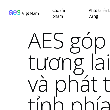
AES: Vietnam (main)
Nhảy đến nội dung
Các sản
Phát triển 
phẩm
vững
AES góp
tương la
và phát t
tỉnh phí