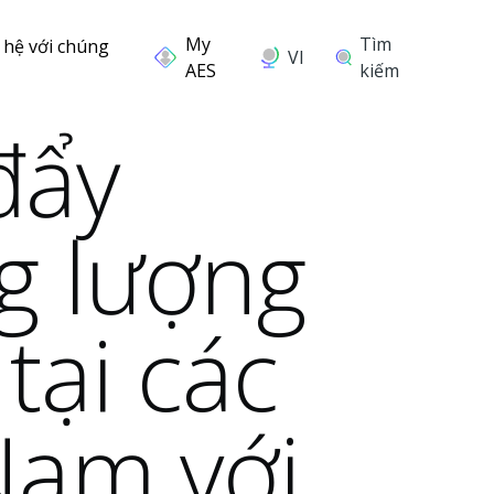
Tìm
 hệ với chúng
VI
kiếm
đẩy
g lượng
 tại các
Nam với