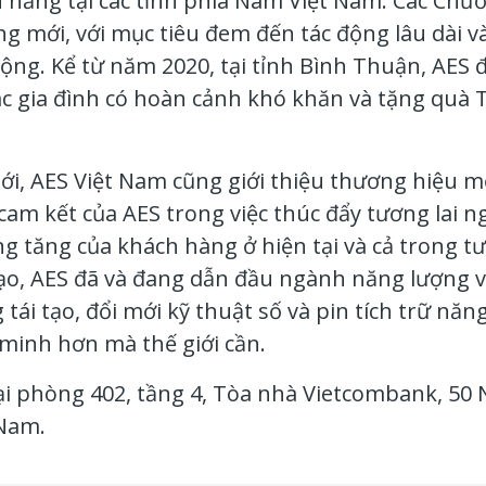
ích năng tại các tỉnh phía Nam Việt Nam. Các Ch
g mới, với mục tiêu đem đến tác động lâu dài và
ng. Kể từ năm 2020, tại tỉnh Bình Thuận, AES đ
c gia đình có hoàn cảnh khó khăn và tặng quà T
, AES Việt Nam cũng giới thiệu thương hiệu mới
am kết của AES trong việc thúc đẩy tương lai n
 tăng của khách hàng ở hiện tại và cả trong tươ
ạo, AES đã và đang dẫn đầu ngành năng lượng vớ
ái tạo, đổi mới kỹ thuật số và pin tích trữ năng
minh hơn mà thế giới cần.
 tại phòng 402, tầng 4, Tòa nhà Vietcombank, 5
 Nam.