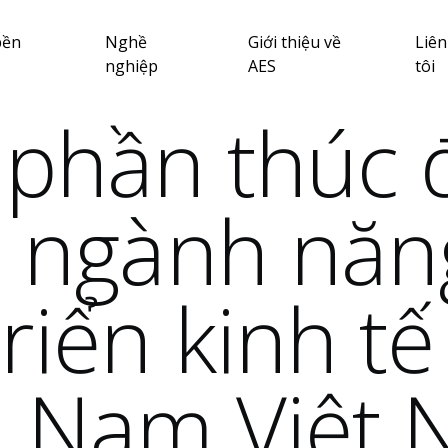
bền
Nghề
Giới thiệu về
Liên
nghiệp
AES
tôi
 phần thúc 
i ngành năn
riển kinh tế
a Nam Việt 